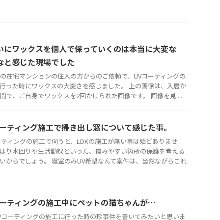
いにワックスを個人で保っていくのは本当に大変な
なと感じた現場でした
年の在宅マンションの住人の方からのご依頼で、UVコーティングの
行った時にワックスの大変さを感じました。 上の画像は、入居か
年間で、ご自身でワックスを2回かけられた画像です。 画像を見 ...
コーティング施工で掃き出し窓について感じた事。
ーティングの施工で伺うと、LDKの施工が無い事は殆どありませ
はり水回りや生活動線といった、傷みやすい箇所の保護を考える
いからでしょう。 寝室のみUV希望なんて案件は、当然ながらこれ
コーティングの施工中にペットの猫ちゃんが…
Vコーティングの施工に行った時の珍事件を書いてみたいと思いま