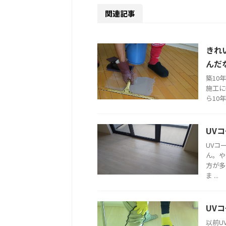
関連記事
きれ
んだ
築10
施工に
ら10
UV
UVコ
ん。や
方が多
ま ...
UV
以前U