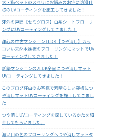
犬・猫ペットのスベリにお悩みのお宅に防滑仕
様のUVコーティングを施工してきました！
郊外の戸建【セミグロス】白系シートフローリ
ングにUVコーティングしてきました！
都心の中古マンション1LDK【つや消し】カッ
コいい天然木挽板のフローリングにマットでUV
コーティングしてきました！
新築マンションの2LDK全室につや消しマット
UVコーティングしてきました！
このブログ経由のお客様で素晴らしい突板につ
や消しマットUVコーティングを施工してきまし
た
つや消しUVコーティングを探しているかたを紹
介してもらいました。
濃い目の色のフローリングへつや消しマットタ