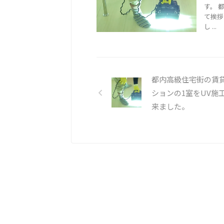
す。 
て挨拶
し ...
都内高級住宅街の賃
ションの1室をUV施
来ました。