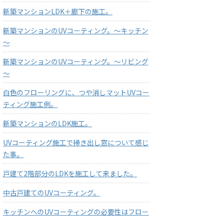
新築マンションLDK＋廊下の施工。
新築マンションのUVコーティング。～キッチン
～
新築マンションのUVコーティング。～リビング
～
白色のフローリングに、つや消しマットUVコー
ティング施工例。
新築マンションのLDK施工。
UVコーティング施工で掃き出し窓について感じ
た事。
戸建て2階部分のLDKを施工して来ました。
中古戸建てのUVコーティング。
キッチンへのUVコーティングの必要性はフロー