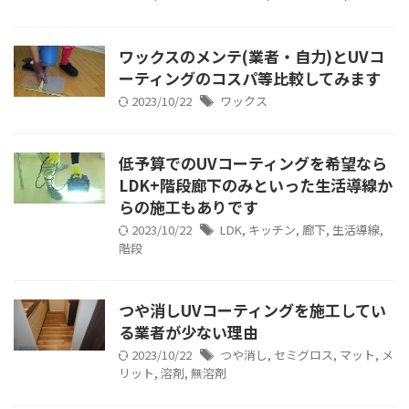
ワックスのメンテ(業者・自力)とUVコ
ーティングのコスパ等比較してみます
2023/10/22
ワックス
低予算でのUVコーティングを希望なら
LDK+階段廊下のみといった生活導線か
らの施工もありです
2023/10/22
LDK
,
キッチン
,
廊下
,
生活導線
,
階段
つや消しUVコーティングを施工してい
る業者が少ない理由
2023/10/22
つや消し
,
セミグロス
,
マット
,
メ
リット
,
溶剤
,
無溶剤