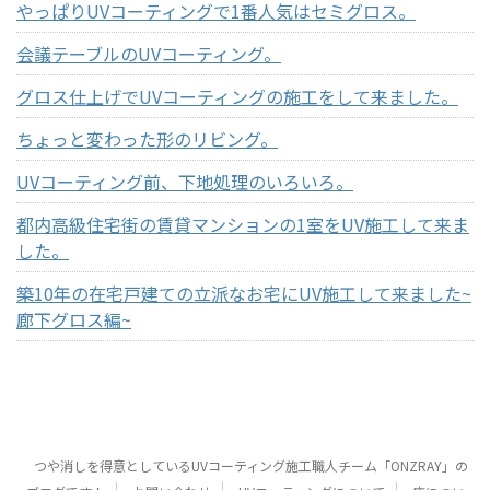
やっぱりUVコーティングで1番人気はセミグロス。
会議テーブルのUVコーティング。
グロス仕上げでUVコーティングの施工をして来ました。
ちょっと変わった形のリビング。
UVコーティング前、下地処理のいろいろ。
都内高級住宅街の賃貸マンションの1室をUV施工して来ま
した。
築10年の在宅戸建ての立派なお宅にUV施工して来ました~
廊下グロス編~
つや消しを得意としているUVコーティング施工職人チーム「ONZRAY」の