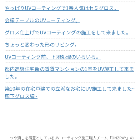
やっぱりUVコーティングで1番人気はセミグロス。
会議テーブルのUVコーティング。
グロス仕上げでUVコーティングの施工をして来ました。
ちょっと変わった形のリビング。
UVコーティング前、下地処理のいろいろ。
都内高級住宅街の賃貸マンションの1室をUV施工して来ま
した。
築10年の在宅戸建ての立派なお宅にUV施工して来ました~
廊下グロス編~
つや消しを得意としているUVコーティング施工職人チーム「ONZRAY」の