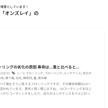
を得意としています！
ム「オンズレイ」の
リングの劣化の原因 寿命は...畳と比べると...
3/10/22
シートフローリング
,
フローリング
,
メンテナンス
,
劣化の
寿命
,
擦り傷
,
日光
,
無垢材
,
畳
,
紫外線
べて頑丈そうに見えるフローリングですが、その寿命年数は10～
と言われています。意外と短く感じますね。 UVコーティングをはじ
っかりコーティングをしたり、日々のメンテナンスをマメに行っ