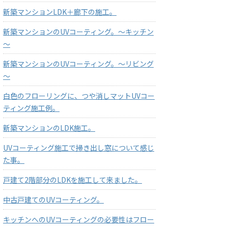
新築マンションLDK＋廊下の施工。
新築マンションのUVコーティング。～キッチン
～
新築マンションのUVコーティング。～リビング
～
白色のフローリングに、つや消しマットUVコー
ティング施工例。
新築マンションのLDK施工。
UVコーティング施工で掃き出し窓について感じ
た事。
戸建て2階部分のLDKを施工して来ました。
中古戸建てのUVコーティング。
キッチンへのUVコーティングの必要性はフロー