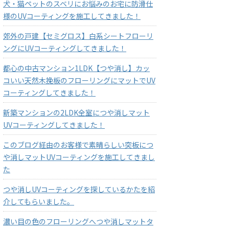
犬・猫ペットのスベリにお悩みのお宅に防滑仕
様のUVコーティングを施工してきました！
郊外の戸建【セミグロス】白系シートフローリ
ングにUVコーティングしてきました！
都心の中古マンション1LDK【つや消し】カッ
コいい天然木挽板のフローリングにマットでUV
コーティングしてきました！
新築マンションの2LDK全室につや消しマット
UVコーティングしてきました！
このブログ経由のお客様で素晴らしい突板につ
や消しマットUVコーティングを施工してきまし
た
つや消しUVコーティングを探しているかたを紹
介してもらいました。
濃い目の色のフローリングへつや消しマットタ