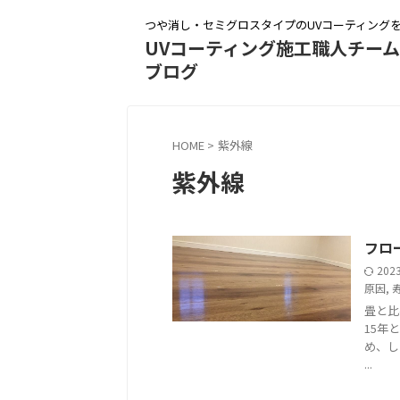
つや消し・セミグロスタイプのUVコーティング
UVコーティング施工職人チー
ブログ
HOME
>
紫外線
紫外線
フロー
202
原因
,
畳と比
15年
め、し
...