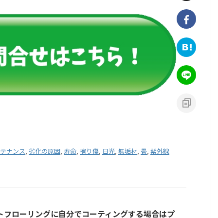
テナンス
,
劣化の原因
,
寿命
,
擦り傷
,
日光
,
無垢材
,
畳
,
紫外線
トフローリングに自分でコーティングする場合はプ