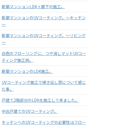
新築マンションLDK＋廊下の施工。
新築マンションのUVコーティング。～キッチン
～
新築マンションのUVコーティング。～リビング
～
白色のフローリングに、つや消しマットUVコー
ティング施工例。
新築マンションのLDK施工。
UVコーティング施工で掃き出し窓について感じ
た事。
戸建て2階部分のLDKを施工して来ました。
中古戸建てのUVコーティング。
キッチンへのUVコーティングの必要性はフロー