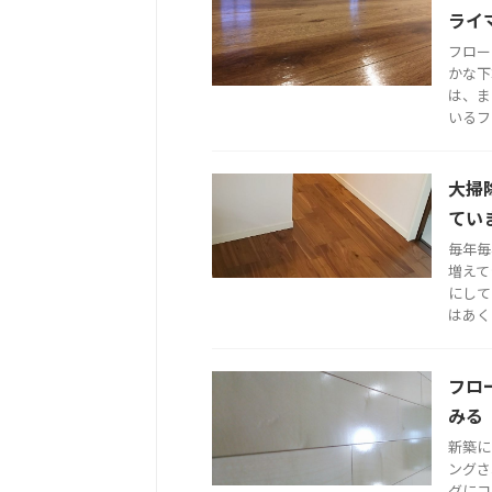
ライ
フロー
かな下
は、ま
いるフ .
大掃
てい
毎年毎
増えて
にして
はあく .
フロ
みる
新築に
ングさ
グにコ