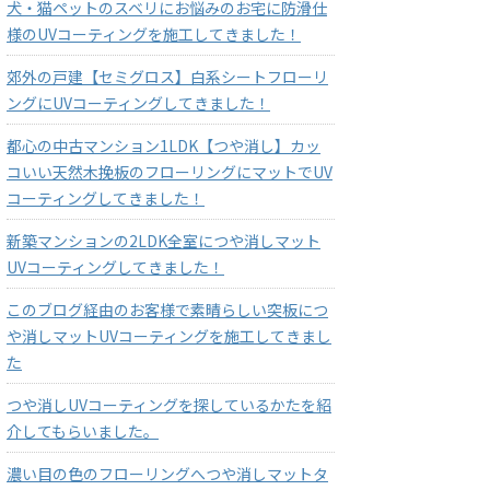
犬・猫ペットのスベリにお悩みのお宅に防滑仕
様のUVコーティングを施工してきました！
郊外の戸建【セミグロス】白系シートフローリ
ングにUVコーティングしてきました！
都心の中古マンション1LDK【つや消し】カッ
コいい天然木挽板のフローリングにマットでUV
コーティングしてきました！
新築マンションの2LDK全室につや消しマット
UVコーティングしてきました！
このブログ経由のお客様で素晴らしい突板につ
や消しマットUVコーティングを施工してきまし
た
つや消しUVコーティングを探しているかたを紹
介してもらいました。
濃い目の色のフローリングへつや消しマットタ