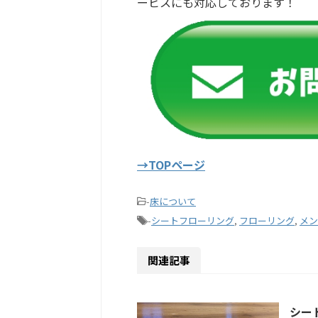
ービスにも対応しております！
→TOPページ
-
床について
-
シートフローリング
,
フローリング
,
メン
関連記事
シー