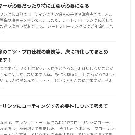
マーが必要だったり特に注意が必要になる
リングに自分でコーティングする場合の手順や注意点等で、大ま
準備や注意点を書いてみましたが、シートフローリングに関して
た違う注意点があります。 シートフローリングとは近年流行って
..
除のコツ・プロ仕様の裏技等、床に特化してまとめ
ます！
年年末が近づくと年賀状、大掃除とやらなければいけないことが
うんざりしてしまいますよね。 特に大掃除は「日ごろからきれい
いれば大掃除なんて云々・・」という人もたまに居ますが、それ
..
ーリングにコーティングする必要性について考えて
限らず、マンション・一戸建てのお宅でフローリングにコーティ
れる方は、随分増えてきました。 そういった事から「フローリン
ーティングする」という事への必要性を感じている方が増えてき