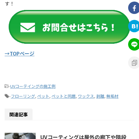
す！
→TOPページ
-
UVコーテイングの施工例
-
フローリング
,
ペット
,
ペットと同居
,
ワックス
,
剥離
,
無垢材
関連記事
UVコーティングは屋外の廊下や階段