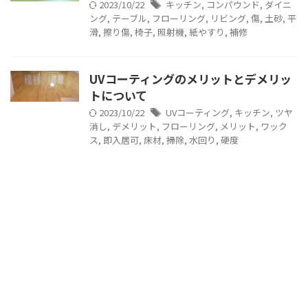
2023/10/22
キッチン
,
コンパウンド
,
ダイニ
ング
,
テーブル
,
フローリング
,
リビング
,
傷
,
土砂
,
平
滑
,
擦り傷
,
椅子
,
照射機
,
紙やすり
,
補修
UVコーティングのメリットとデメリッ
トについて
2023/10/22
UVコーティング
,
キッチン
,
ツヤ
消し
,
デメリット
,
フローリング
,
メリット
,
ワック
ス
,
即入居可
,
床材
,
掃除
,
水回り
,
硬度