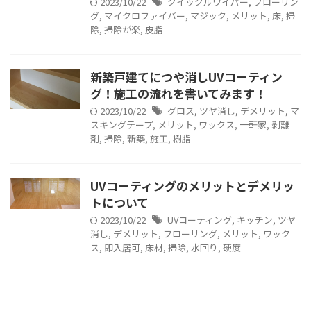
2023/10/22
クイックルワイパー
,
フローリン
グ
,
マイクロファイバー
,
マジック
,
メリット
,
床
,
掃
除
,
掃除が楽
,
皮脂
新築戸建てにつや消しUVコーティン
グ！施工の流れを書いてみます！
2023/10/22
グロス
,
ツヤ消し
,
デメリット
,
マ
スキングテープ
,
メリット
,
ワックス
,
一軒家
,
剥離
剤
,
掃除
,
新築
,
施工
,
樹脂
UVコーティングのメリットとデメリッ
トについて
2023/10/22
UVコーティング
,
キッチン
,
ツヤ
消し
,
デメリット
,
フローリング
,
メリット
,
ワック
ス
,
即入居可
,
床材
,
掃除
,
水回り
,
硬度