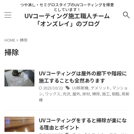
つや消し・セミグロスタイプのUVコーティングを得意
としています！
UVコーティング施工職人チーム
「オンズレイ」のブログ
HOME
>
掃除
掃除
UVコーティングは屋外の廊下や階段に
施工することも全然あります
2023/10/22
UV照射機
,
デメリット
,
マンショ
ン
,
ワックス
,
光沢
,
屋外
,
床材
,
掃除
,
施工
,
樹脂
,
照射
機
UVコーティングをすると掃除が楽にな
る理由とポイント