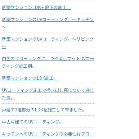
新築マンションLDK＋廊下の施工。
新築マンションのUVコーティング。～キッチン
～
新築マンションのUVコーティング。～リビング
～
白色のフローリングに、つや消しマットUVコー
ティング施工例。
新築マンションのLDK施工。
UVコーティング施工で掃き出し窓について感じ
た事。
戸建て2階部分のLDKを施工して来ました。
中古戸建てのUVコーティング。
キッチンへのUVコーティングの必要性はフロー