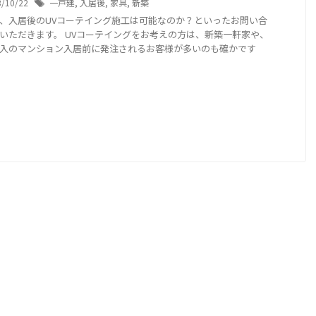
3/10/22
一戸建
,
入居後
,
家具
,
新築
、入居後のUVコーテイング施工は可能なのか？といったお問い合
いただきます。 UVコーテイングをお考えの方は、新築一軒家や、
入のマンション入居前に発注されるお客様が多いのも確かです