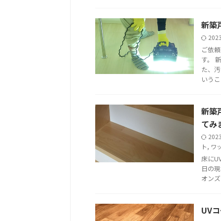
新築
202
ご依頼
す。 
た、汚
いうこと 
新築
てみ
202
ト
,
ワ
床にU
日の現
オンズ
UV