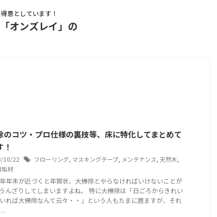
を得意としています！
ム「オンズレイ」の
除のコツ・プロ仕様の裏技等、床に特化してまとめて
す！
3/10/22
フローリング
,
マスキングテープ
,
メンテナンス
,
天然木
,
無垢材
年年末が近づくと年賀状、大掃除とやらなければいけないことが
うんざりしてしまいますよね。 特に大掃除は「日ごろからきれい
いれば大掃除なんて云々・・」という人もたまに居ますが、それ
..