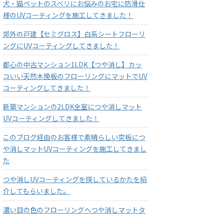
犬・猫ペットのスベリにお悩みのお宅に防滑仕
様のUVコーティングを施工してきました！
郊外の戸建【セミグロス】白系シートフローリ
ングにUVコーティングしてきました！
都心の中古マンション1LDK【つや消し】カッ
コいい天然木挽板のフローリングにマットでUV
コーティングしてきました！
新築マンションの2LDK全室につや消しマット
UVコーティングしてきました！
このブログ経由のお客様で素晴らしい突板につ
や消しマットUVコーティングを施工してきまし
た
つや消しUVコーティングを探しているかたを紹
介してもらいました。
濃い目の色のフローリングへつや消しマットタ