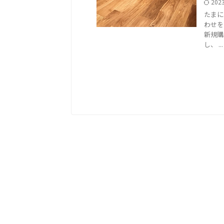
202
たまに
わせを
新規購
し、 ...