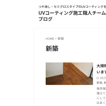
つや消し・セミグロスタイプのUVコーティング
UVコーティング施工職人チー
ブログ
HOME
>
新築
新築
大掃
いま
202
新築
,
毎年毎
増えて
にして
はあく .