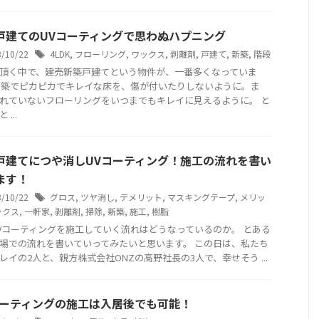
戸建てのUVコーティングで思わぬハプニング
3/10/22
4LDK
,
フローリング
,
ワックス
,
剥離剤
,
戸建て
,
新築
,
階段
頂く中で、建売新築戸建てという物件が、一番多くなっていま
新築でピカピカでキレイな床を、傷が付いたりしないように。ま
れていないフローリングをいつまでもキレイに見えるように。 と
...
戸建てにつや消しUVコーティング！施工の流れを書い
ます！
3/10/22
グロス
,
ツヤ消し
,
デメリット
,
マスキングテープ
,
メリッ
ックス
,
一軒家
,
剥離剤
,
掃除
,
新築
,
施工
,
樹脂
Vコーティングを施工していく流れはどうなっているのか。 とある
場での流れを書いていってみたいと思います。 この日は、私たち
レイの2人と、親方株式会社ONZの高野社長の3人で、幸せそう ...
コーティングの施工は入居後でも可能！