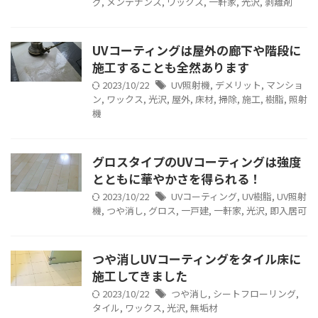
グ
,
メンテナンス
,
ワックス
,
一軒家
,
光沢
,
剥離剤
UVコーティングは屋外の廊下や階段に
施工することも全然あります
2023/10/22
UV照射機
,
デメリット
,
マンショ
ン
,
ワックス
,
光沢
,
屋外
,
床材
,
掃除
,
施工
,
樹脂
,
照射
機
グロスタイプのUVコーティングは強度
とともに華やかさを得られる！
2023/10/22
UVコーティング
,
UV樹脂
,
UV照射
機
,
つや消し
,
グロス
,
一戸建
,
一軒家
,
光沢
,
即入居可
つや消しUVコーティングをタイル床に
施工してきました
2023/10/22
つや消し
,
シートフローリング
,
タイル
,
ワックス
,
光沢
,
無垢材