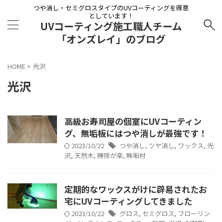
つや消し・セミグロスタイプのUVコーティングを得意
としています！
UVコーティング施工職人チーム
「オンズレイ」のブログ
HOME
>
光沢
光沢
高級お寿司屋の個室にUVコーティン
グ、無垢板にはつや消しが最強です！
2023/10/22
つや消し
,
ツヤ消し
,
ワックス
,
光
沢
,
天然木
,
掃除が楽
,
無垢材
定期的なワックスがけに辟易されたお
宅にUVコーティングしてきました
2023/10/22
グロス
,
セミグロス
,
フローリン