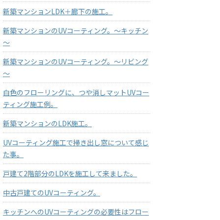
新築マンションLDK＋廊下の施工。
新築マンションのUVコーティング。～キッチン
～
新築マンションのUVコーティング。～リビング
～
白色のフローリングに、つや消しマットUVコー
ティング施工例。
新築マンションのLDK施工。
UVコーティング施工で掃き出し窓について感じ
た事。
戸建て2階部分のLDKを施工して来ました。
中古戸建てのUVコーティング。
キッチンへのUVコーティングの必要性はフロー