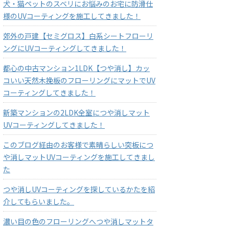
犬・猫ペットのスベリにお悩みのお宅に防滑仕
様のUVコーティングを施工してきました！
郊外の戸建【セミグロス】白系シートフローリ
ングにUVコーティングしてきました！
都心の中古マンション1LDK【つや消し】カッ
コいい天然木挽板のフローリングにマットでUV
コーティングしてきました！
新築マンションの2LDK全室につや消しマット
UVコーティングしてきました！
このブログ経由のお客様で素晴らしい突板につ
や消しマットUVコーティングを施工してきまし
た
つや消しUVコーティングを探しているかたを紹
介してもらいました。
濃い目の色のフローリングへつや消しマットタ