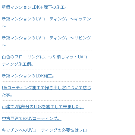
新築マンションLDK＋廊下の施工。
新築マンションのUVコーティング。～キッチン
～
新築マンションのUVコーティング。～リビング
～
白色のフローリングに、つや消しマットUVコー
ティング施工例。
新築マンションのLDK施工。
UVコーティング施工で掃き出し窓について感じ
た事。
戸建て2階部分のLDKを施工して来ました。
中古戸建てのUVコーティング。
キッチンへのUVコーティングの必要性はフロー