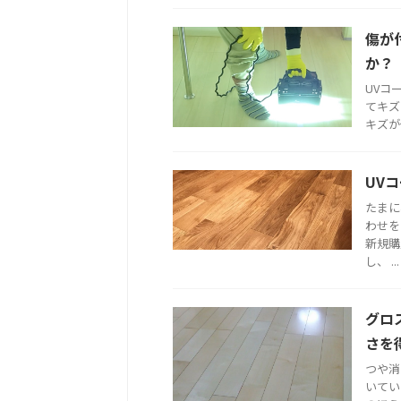
傷が
か？
UVコ
てキズ
キズが
UV
たまに
わせを
新規購
し、 ...
グロ
さを
つや消
いてい