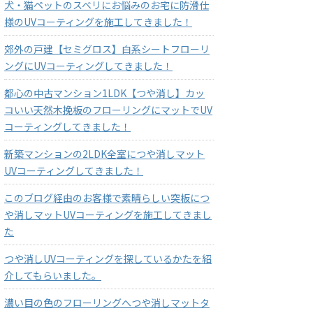
犬・猫ペットのスベリにお悩みのお宅に防滑仕
様のUVコーティングを施工してきました！
郊外の戸建【セミグロス】白系シートフローリ
ングにUVコーティングしてきました！
都心の中古マンション1LDK【つや消し】カッ
コいい天然木挽板のフローリングにマットでUV
コーティングしてきました！
新築マンションの2LDK全室につや消しマット
UVコーティングしてきました！
このブログ経由のお客様で素晴らしい突板につ
や消しマットUVコーティングを施工してきまし
た
つや消しUVコーティングを探しているかたを紹
介してもらいました。
濃い目の色のフローリングへつや消しマットタ