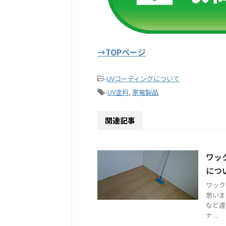
→TOPページ
-
UVコーティングについて
-
UV塗料
,
家電製品
関連記事
ワッ
につ
ワック
思いま
など違
ナ ...